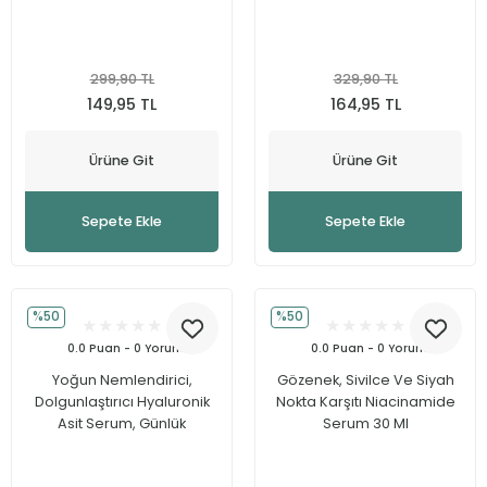
299,90 TL
329,90 TL
149,95 TL
164,95 TL
Ürüne Git
Ürüne Git
Sepete Ekle
Sepete Ekle
%50
%50
0.0 Puan - 0 Yorum
0.0 Puan - 0 Yorum
Yoğun Nemlendirici,
Gözenek, Sivilce Ve Siyah
Dolgunlaştırıcı Hyaluronik
Nokta Karşıtı Niacinamide
Asit Serum, Günlük
Serum 30 Ml
Kullanım, Tüm Cilt Tipleri 30
ML