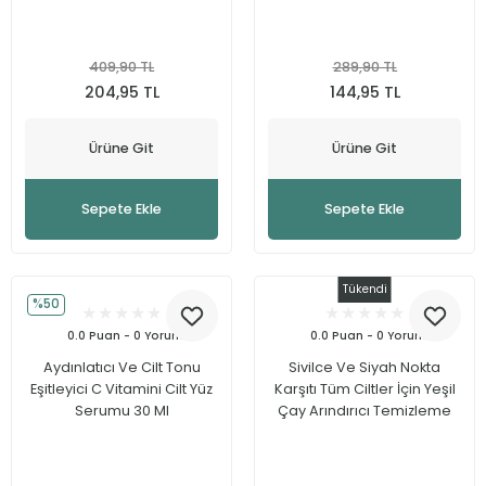
409,90 TL
289,90 TL
204,95 TL
144,95 TL
Ürüne Git
Ürüne Git
Sepete Ekle
Sepete Ekle
Tükendi
%50
0.0 Puan - 0 Yorum
0.0 Puan - 0 Yorum
Aydınlatıcı Ve Cilt Tonu
Sivilce Ve Siyah Nokta
Eşitleyici C Vitamini Cilt Yüz
Karşıtı Tüm Ciltler İçin Yeşil
Serumu 30 Ml
Çay Arındırıcı Temizleme
Jeli 200 Ml