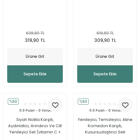
Seti
Güneş Koruma
Ferulik Asit
Nemlendirme
Niasinamid
639,80 TL
619,80 TL
Hyalüronik Asit
319,90 TL
309,90 TL
Salisilik Asit
Ürüne Git
Ürüne Git
Retinol
Sepete Ekle
Sepete Ekle
%50
%50
0.0 Puan - 0 Yorum
0.0 Puan - 0 Yorum
Siyah Nokta Karşıtı,
Yenileyici, Temizleyici, Akne
Aydınlatıcı, Arındırıcı Ve Cilt
Komedon Karşıtı,
Yenileyici Set (vitamin C +
Kusursuzlaştırıcı Seti
Tonik) 30ml+200ml