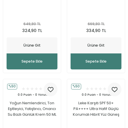
649,80 TL
669,80 TL
324,90 TL
334,90 TL
Ürüne Git
Ürüne Git
Sepete Ekle
Sepete Ekle
%50
%50
0.0 Puan - 0 Yorum
0.0 Puan - 0 Yorum
Yoğun Nemlendirici, Ton
Leke Karşıtı SPF 50+
Eşitleyici, Yatıştırıcı, Onarıcı
PA++++ Ultra Hafif Güçlü
Su Bazlı Günlük Krem 50 ML
Korumalı Hibrit Yüz Güneş
Kremi 50 ml