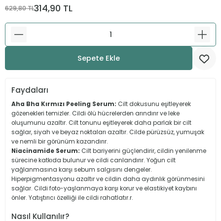
314,90 TL
629,80 TL
Güneş Koruma
Ferulik Asit
Nemlendirme
Niasinamid
Sepete Ekle
Hyalüronik Asit
Salisilik Asit
Faydaları
Aha Bha Kırmızı Peeling Serum:
Cilt dokusunu eşitleyerek
Retinol
gözenekleri temizler. Cildi ölü hücrelerden arındırır ve leke
oluşumunu azaltır. Cilt tonunu eşitleyerek daha parlak bir cilt
sağlar, siyah ve beyaz noktaları azaltır. Cilde pürüzsüz, yumuşak
ve nemli bir görünüm kazandırır.
Niacinamide Serum:
Cilt bariyerini güçlendirir, cildin yenilenme
sürecine katkıda bulunur ve cildi canlandırır. Yoğun cilt
yağlanmasına karşı sebum salgısını dengeler.
Hiperpigmentasyonu azaltır ve cildin daha aydınlık görünmesini
sağlar. Cildi foto-yaşlanmaya karşı korur ve elastikiyet kaybını
önler. Yatıştırıcı özelliği ile cildi rahatlatır.r.
Nasıl Kullanılır?