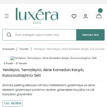
Geri Dön
Ürünlere Göre
Cilt İhtiyacına Göre
Cilt Tipine Göre
Aktif İçeriğe Göre
Serumlar
Sivilce/Akne
Kuru Cilt
AHA (Alfa Hidroksi Asit)
Hemen Ara
 Göre
Tonikler
Leke
Yağlı Cilt
BHA (Beta Hidroksi Asit)
Anasayfa
Ürünler
Yenileyici, Temizleyici, Akne Komedon Karşıtı, Kusursuzlaştır
e
Temizleyiciler
Gözenek Problemi
Karma Cilt
Glikolik Asit
0 Puan - 0 Yorum
öre
Kremler
Yaşlanma
Hassas Cilt
Azelaik Asit
Yenileyici, Temizleyici, Akne Komedon Karşıtı,
Kusursuzlaştırıcı Seti
Peelingler
Renk Tonu Eşitsizliği
C Vitamini
Anında peeling etkisiyle cilt tonu farklılıklarını gidermeye ve akne
Setler
Kırışıklık ve İnce Çizgiler
Malik Asit
lekelerini gidermeye yardımcı olurken gözenekleri küçültür ve cilt
bariyerini güçlendirir.
Tüm Ürünler
Göz Çevresi
Etil Askorbik Asit
%50
İNDİRİM