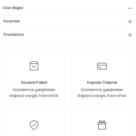
Ürün Bilgisi
%50
Gözenek, Sivilce Ve Siyah Nokta Karşıtı Niacinamide Serum 30 Ml
Yorumlar
319,90 TL
Önerileriniz
159,95 TL
Sepete Ekle
%50
Canlandırıcı Ve Gözenek Sıkılaştırıcı Glikolik Asit Mavi Tonik 200 Ml
Güvenli Paket
Kapıda Ödeme
Ürünlerimizi geliştirirken
Ürünlerimizi geliştirirken
doğaya saygılı, hayvanlar.
doğaya saygılı, hayvanlar.
319,90 TL
159,95 TL
Sepete Ekle