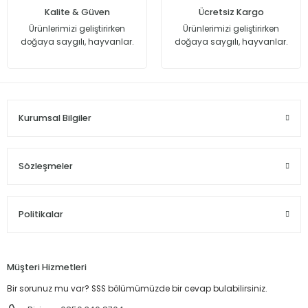
Tükendi
Kalite & Güven
Ücretsiz Kargo
Sivilce Ve Siyah Nokta Karşıtı Tüm Ciltler İçin Yeşil Çay Arındırıcı Temizleme Jeli 2
Ürünlerimizi geliştirirken
Ürünlerimizi geliştirirken
doğaya saygılı, hayvanlar.
doğaya saygılı, hayvanlar.
319,90 TL
159,95 TL
Stokta Yok
Kurumsal Bilgiler
Sözleşmeler
Politikalar
Müşteri Hizmetleri
Bir sorunuz mu var? SSS bölümümüzde bir cevap bulabilirsiniz.