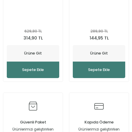
Güneş Koruma
Ferulik Asit
Nemlendirme
Niasinamid
629,80 TL
289,90 TL
Hyalüronik Asit
314,90 TL
144,95 TL
Salisilik Asit
Ürüne Git
Ürüne Git
Retinol
Sepete Ekle
Sepete Ekle
Güvenli Paket
Kapıda Ödeme
Ürünlerimizi geliştirirken
Ürünlerimizi geliştirirken