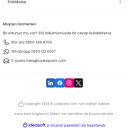
Politikalar
Müşteri Hizmetleri
Bir sorunuz mu var? SSS bölümümüzde bir cevap bulabilirsiniz.
Bizi ara:
0850 346 8704
Whatsapp:
0553 123 6007
E-posta:
hello@luxeraparis.com
Copyright 2023 © Luxeparis.com tüm Hakları Saklıdır.
Kredi kartı bilgileriniz 256bit SSL sertifikası ile korunmaktadır.
ideasoft
ile
e-