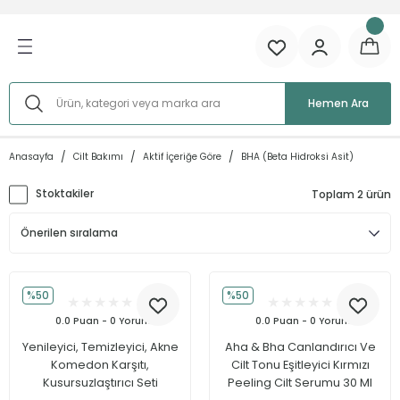
Geri Dön
Ürünlere Göre
Cilt İhtiyacına Göre
Cilt Tipine Göre
Aktif İçeriğe Göre
Hemen Ara
Serumlar
Sivilce/Akne
Kuru Cilt
AHA (Alfa Hidroksi Asit)
Anasayfa
Cilt Bakımı
Aktif İçeriğe Göre
BHA (Beta Hidroksi Asit)
 Göre
Tonikler
Leke
Yağlı Cilt
BHA (Beta Hidroksi Asit)
Stoktakiler
Toplam 2 ürün
e
Temizleyiciler
Gözenek Problemi
Karma Cilt
Glikolik Asit
öre
Kremler
Yaşlanma
Hassas Cilt
Azelaik Asit
Peelingler
Renk Tonu Eşitsizliği
C Vitamini
%50
%50
0.0 Puan - 0 Yorum
0.0 Puan - 0 Yorum
Setler
Kırışıklık ve İnce Çizgiler
Malik Asit
Yenileyici, Temizleyici, Akne
Aha & Bha Canlandırıcı Ve
Komedon Karşıtı,
Cilt Tonu Eşitleyici Kırmızı
Tüm Ürünler
Göz Çevresi
Etil Askorbik Asit
Kusursuzlaştırıcı Seti
Peeling Cilt Serumu 30 Ml