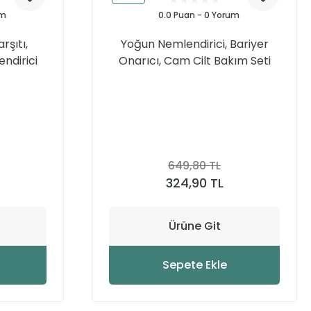
um
0.0 Puan - 0 Yorum
şıtı,
Yoğun Nemlendirici, Bariyer
ndirici
Onarıcı, Cam Cilt Bakım Seti
649,80 TL
324,90 TL
Ürüne Git
Sepete Ekle