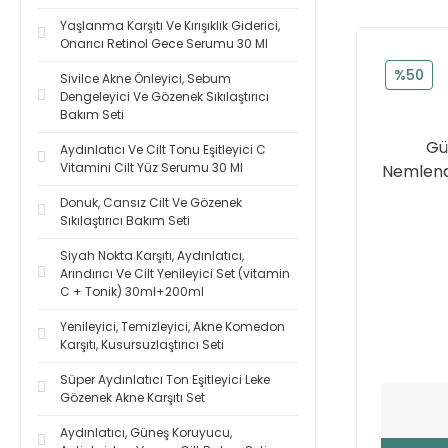
Yaşlanma Karşıtı Ve Kırışıklık Giderici,
Onarıcı Retinol Gece Serumu 30 Ml
%50
Sivilce Akne Önleyici, Sebum
Dengeleyici Ve Gözenek Sıkılaştırıcı
Bakım Seti
Gü
Aydınlatıcı Ve Cilt Tonu Eşitleyici C
Vitamini Cilt Yüz Serumu 30 Ml
Nemlendi
Donuk, Cansız Cilt Ve Gözenek
Sıkılaştırıcı Bakım Seti
Siyah Nokta Karşıtı, Aydınlatıcı,
Arındırıcı Ve Cilt Yenileyici Set (vitamin
C + Tonik) 30ml+200ml
Yenileyici, Temizleyici, Akne Komedon
Karşıtı, Kusursuzlaştırıcı Seti
Süper Aydınlatıcı Ton Eşitleyici Leke
Gözenek Akne Karşıtı Set
Aydınlatıcı, Güneş Koruyucu,