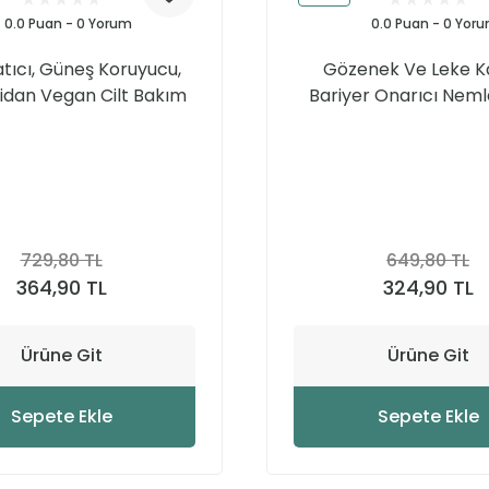
0.0 Puan - 0 Yorum
0.0 Puan - 0 Yor
atıcı, Güneş Koruyucu,
Gözenek Ve Leke Kar
idan Vegan Cilt Bakım
Bariyer Onarıcı Nemle
Seti
Cilt Bakım Seti
729,80 TL
649,80 TL
364,90 TL
324,90 TL
Ürüne Git
Ürüne Git
Sepete Ekle
Sepete Ekle