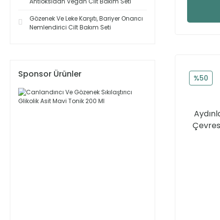
Antioksidan Vegan Cilt Bakım Seti
Gözenek Ve Leke Karşıtı, Bariyer Onarıcı
Nemlendirici Cilt Bakım Seti
Sponsor Ürünler
%50
Aydınl
Çevres
Yoğun N