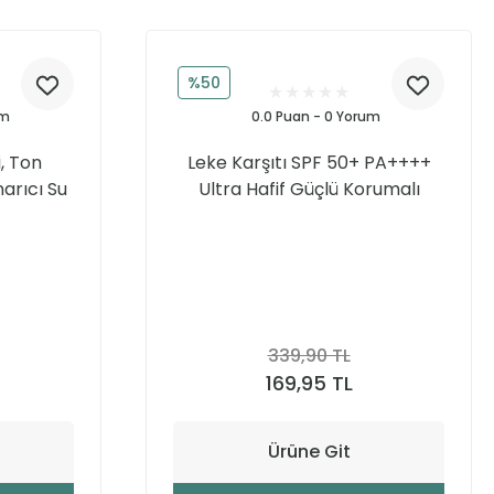
%50
um
0.0 Puan - 0 Yorum
, Ton
Leke Karşıtı SPF 50+ PA++++
Onarıcı Su
Ultra Hafif Güçlü Korumalı
50 ML
Hibrit Yüz Güneş Kremi 50 ml
339,90 TL
169,95 TL
Ürüne Git