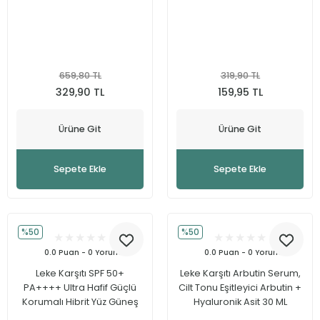
Güneş Koruma
Ferulik Asit
Nemlendirme
Niasinamid
659,80 TL
319,90 TL
Hyalüronik Asit
329,90 TL
159,95 TL
Salisilik Asit
Ürüne Git
Ürüne Git
Retinol
Sepete Ekle
Sepete Ekle
%50
%50
0.0 Puan - 0 Yorum
0.0 Puan - 0 Yorum
Leke Karşıtı SPF 50+
Leke Karşıtı Arbutin Serum,
PA++++ Ultra Hafif Güçlü
Cilt Tonu Eşitleyici Arbutin +
Korumalı Hibrit Yüz Güneş
Hyaluronik Asit 30 ML
Kremi 50 ml