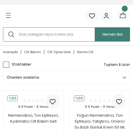
Geri Dön
Ürünlere Göre
Cilt İhtiyacına Göre
Cilt Tipine Göre
Aktif İçeriğe Göre
Hemen Ara
Serumlar
Sivilce/Akne
Kuru Cilt
AHA (Alfa Hidroksi Asit)
Anasayfa
Cilt Bakımı
Cilt Tipine Göre
Karma Cilt
 Göre
Tonikler
Leke
Yağlı Cilt
BHA (Beta Hidroksi Asit)
Stoktakiler
Toplam 8 ürün
e
Temizleyiciler
Gözenek Problemi
Karma Cilt
Glikolik Asit
öre
Kremler
Yaşlanma
Hassas Cilt
Azelaik Asit
Peelingler
Renk Tonu Eşitsizliği
C Vitamini
%50
%50
0.0 Puan - 0 Yorum
0.0 Puan - 0 Yorum
Setler
Kırışıklık ve İnce Çizgiler
Malik Asit
Nemlendirici, Ton Eşitleyici,
Yoğun Nemlendirici, Ton
Aydınlatıcı Cilt Bakım Seti
Eşitleyici, Yatıştırıcı, Onarıcı
Tüm Ürünler
Göz Çevresi
Etil Askorbik Asit
Su Bazlı Günlük Krem 50 ML