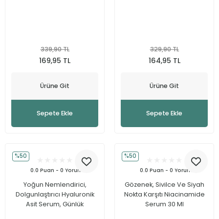
339,90 TL
329,90 TL
169,95 TL
164,95 TL
Ürüne Git
Ürüne Git
Sepete Ekle
Sepete Ekle
%50
%50
0.0 Puan - 0 Yorum
0.0 Puan - 0 Yorum
Yoğun Nemlendirici,
Gözenek, Sivilce Ve Siyah
Dolgunlaştırıcı Hyaluronik
Nokta Karşıtı Niacinamide
Asit Serum, Günlük
Serum 30 Ml
Kullanım, Tüm Cilt Tipleri 30