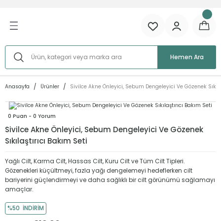
Geri Dön
Ürünlere Göre
Cilt İhtiyacına Göre
Cilt Tipine Göre
Aktif İçeriğe Göre
Hemen Ara
Serumlar
Sivilce/Akne
Kuru Cilt
AHA (Alfa Hidroksi Asit)
Anasayfa
Ürünler
Sivilce Akne Önleyici, Sebum Dengeleyici Ve Gözenek Sıkıla
 Göre
Tonikler
Leke
Yağlı Cilt
BHA (Beta Hidroksi Asit)
e
Temizleyiciler
Gözenek Problemi
Karma Cilt
Glikolik Asit
0 Puan - 0 Yorum
Sivilce Akne Önleyici, Sebum Dengeleyici Ve Gözenek
öre
Kremler
Yaşlanma
Hassas Cilt
Azelaik Asit
Sıkılaştırıcı Bakım Seti
Peelingler
Renk Tonu Eşitsizliği
C Vitamini
Yağlı Cilt, Karma Cilt, Hassas Cilt, Kuru Cilt ve Tüm Cilt Tipleri.
Gözenekleri küçültmeyi, fazla yağı dengelemeyi hedeflerken cilt
bariyerini güçlendirmeyi ve daha sağlıklı bir cilt görünümü sağlamayı
Setler
Kırışıklık ve İnce Çizgiler
Malik Asit
amaçlar.
%50
İNDİRİM
Tüm Ürünler
Göz Çevresi
Etil Askorbik Asit