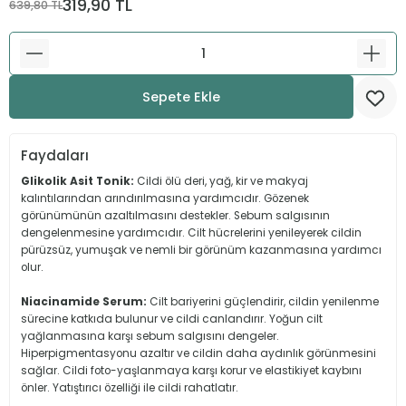
319,90 TL
639,80 TL
Güneş Koruma
Ferulik Asit
Nemlendirme
Niasinamid
Sepete Ekle
Hyalüronik Asit
Faydaları
Salisilik Asit
Glikolik Asit Tonik:
Cildi ölü deri, yağ, kir ve makyaj
kalıntılarından arındırılmasına yardımcıdır. Gözenek
Retinol
görünümünün azaltılmasını destekler. Sebum salgısının
dengelenmesine yardımcıdır. Cilt hücrelerini yenileyerek cildin
pürüzsüz, yumuşak ve nemli bir görünüm kazanmasına yardımcı
olur.
Niacinamide Serum:
Cilt bariyerini güçlendirir, cildin yenilenme
sürecine katkıda bulunur ve cildi canlandırır. Yoğun cilt
yağlanmasına karşı sebum salgısını dengeler.
Hiperpigmentasyonu azaltır ve cildin daha aydınlık görünmesini
sağlar. Cildi foto-yaşlanmaya karşı korur ve elastikiyet kaybını
önler. Yatıştırıcı özelliği ile cildi rahatlatır.