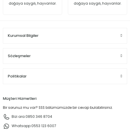
doğaya saygılı, hayvanlar.
doğaya saygılı, hayvanlar.
319,90 TL
159,95 TL
Stokta Yok
Kurumsal Bilgiler
Sözleşmeler
Politikalar
Müşteri Hizmetleri
Bir sorunuz mu var? SSS bölümümüzde bir cevap bulabilirsiniz.
Bizi ara:
0850 346 8704
Whatsapp:
0553 123 6007