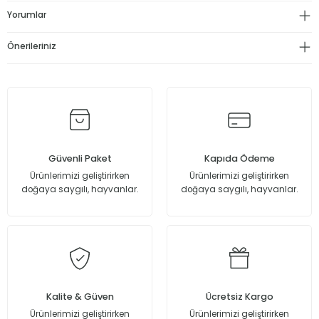
Yorumlar
319,90 TL
Önerileriniz
159,95 TL
Sepete Ekle
%50
Canlandırıcı Ve Gözenek Sıkılaştırıcı Glikolik Asit Mavi Tonik 200 Ml
Güvenli Paket
Kapıda Ödeme
Ürünlerimizi geliştirirken
Ürünlerimizi geliştirirken
doğaya saygılı, hayvanlar.
doğaya saygılı, hayvanlar.
319,90 TL
159,95 TL
Sepete Ekle
Tükendi
Kalite & Güven
Ücretsiz Kargo
Sivilce Ve Siyah Nokta Karşıtı Tüm Ciltler İçin Yeşil Çay Arındırıcı Temizleme Jeli 2
Ürünlerimizi geliştirirken
Ürünlerimizi geliştirirken