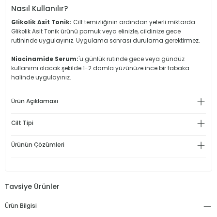
Nasıl Kullanılır?
Glikolik Asit Tonik:
Cilt temizliğinin ardından yeterli miktarda
Glikolik Asit Tonik ürünü pamuk veya elinizle, cildinize gece
rutininde uygulayınız. Uygulama sonrası durulama gerektirmez.
Niacinamide Serum:
'u günlük rutinde gece veya gündüz
kullanımı olacak şekilde 1-2 damla yüzünüze ince bir tabaka
halinde uygulayınız.
Ürün Açıklaması
Cilt Tipi
Ürünün Çözümleri
Tavsiye Ürünler
Ürün Bilgisi
%50
Gözenek, Sivilce Ve Siyah Nokta Karşıtı Niacinamide Serum 30 Ml