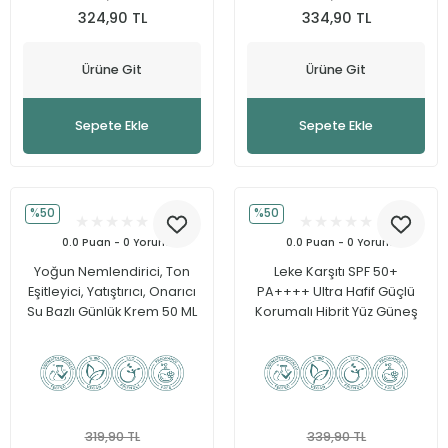
324,90 TL
334,90 TL
Ürüne Git
Ürüne Git
Sepete Ekle
Sepete Ekle
%50
%50
0.0 Puan - 0 Yorum
0.0 Puan - 0 Yorum
Yoğun Nemlendirici, Ton
Leke Karşıtı SPF 50+
Eşitleyici, Yatıştırıcı, Onarıcı
PA++++ Ultra Hafif Güçlü
Su Bazlı Günlük Krem 50 ML
Korumalı Hibrit Yüz Güneş
Kremi 50 ml
319,90 TL
339,90 TL